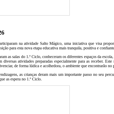
26
participaram na atividade Salto Mágico, uma iniciativa que visa prop
ição para esta nova etapa educativa mais tranquila, positiva e confiante
taram as salas do 1.º Ciclo, conheceram os diferentes espaços da escola
m diversas atividades preparadas especialmente para as receber. Est
 vivenciar, de forma lúdica e acolhedora, o ambiente que encontrarão no
rendizagens, as crianças deram mais um importante passo no seu percur
ue as espera no 1.º Ciclo.