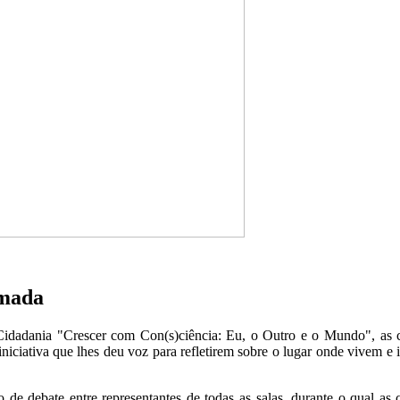
lmada
idadania "Crescer com Con(s)ciência: Eu, o Outro e o Mundo", as cr
iciativa que lhes deu voz para refletirem sobre o lugar onde vivem 
e debate entre representantes de todas as salas, durante o qual as 