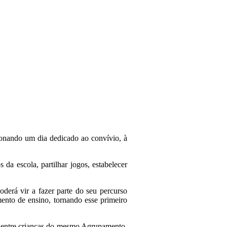
ionando um dia dedicado ao convívio, à
da escola, partilhar jogos, estabelecer
derá vir a fazer parte do seu percurso
ento de ensino, tornando esse primeiro
os entre crianças do mesmo Agrupamento,