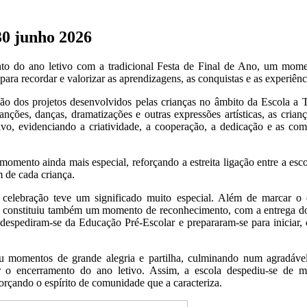
30 junho 2026
nto do ano letivo com a tradicional Festa de Final de Ano, um momen
para recordar e valorizar as aprendizagens, as conquistas e as experiênc
ção dos projetos desenvolvidos pelas crianças no âmbito da Escola a 
ões, danças, dramatizações e outras expressões artísticas, as crian
ivo, evidenciando a criatividade, a cooperação, a dedicação e as co
 momento ainda mais especial, reforçando a estreita ligação entre a esco
 de cada criança.
sta celebração teve um significado muito especial. Além de marcar o
 constituiu também um momento de reconhecimento, com a entrega dos 
 despediram-se da Educação Pré-Escolar e prepararam-se para iniciar
 momentos de grande alegria e partilha, culminando num agradável 
ar o encerramento do ano letivo. Assim, a escola despediu-se de m
rçando o espírito de comunidade que a caracteriza.