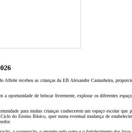
2026
 do Alfeite recebeu as crianças da EB Alexandre Castanheira, proporc
 a oportunidade de brincar livremente, explorar os diferentes espaços 
ortunidade para muitas crianças conhecerem um espaço escolar que po
.º Ciclo do Ensino Básico, quer numa eventual mudança de estabelecim
hedor.
ização, a cooperação, o respeito pelo outro e o fortalecimento dos laç