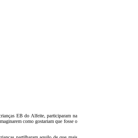
ianças EB do Alfeite, participaram na
e imaginarem como gostariam que fosse o
crianças partilharam aquilo de que mais